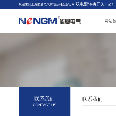
双电源转换开关
欢迎来到上海能曼电气有限公司企业官网-
厂家！
网站
联系我们
联系我们
CONTACT US