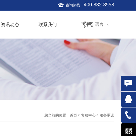
400-882-8558
咨询热线：
资讯动态
联系我们
语言
在线咨
询
QQ:761
>
>
您当前的位置：
首页
客服中心
服务承诺
021-