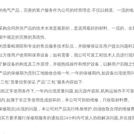
气产品，完善的客户服务作为公司的经营理念.不仅以精湛、一流的电
合同所供产品的技术水准是最新的，是选用最好的材料、一流的、全新
据中规定的完整的系统性。
量检测部和专业的售后服务技术队伍，并能够保证在用户提出问题时及
以方便用户使用和保养设备；如有需要，我公司可派工程技术人员进行现
了解设备的构造及工作原理，并能熟练操作和维护设备，以解用户后顾之
的保修期为货到工地验收合格一年,一年的保修期内,如设备出现使用问题
三包"质量信誉保证.产品"三包"服务内容如下:
程正常使用条件下,一年内出现质量问题,如元器件损坏,机构运操作不可
内,如属于非正常使用造成损坏的，本公司可协助维修，只收取材料费。
保修期后)出现的问题，本公司对产品实行终身维护,但须收取合理的维修费用
买方要求履行保修期服务的通知后24小时内可派人协助解决问题,并在接到
。