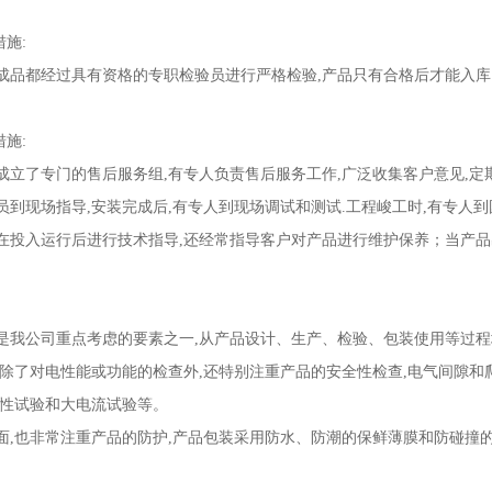
施:
都经过具有资格的专职检验员进行严格检验,产品只有合格后才能入库
施:
了专门的售后服务组,有专人负责售后服务工作,广泛收集客户意见,定期
员到现场指导,安装完成后,有专人到现场调试和测试.工程峻工时,有专人
在投入运行后进行技术指导,还经常指导客户对产品进行维护保养；当产品
公司重点考虑的要素之一,从产品设计、生产、检验、包装使用等过程
了对电性能或功能的检查外,还特别注重产品的安全性检查,电气间隙和
续性试验和大电流试验等。
也非常注重产品的防护,产品包装采用防水、防潮的保鲜薄膜和防碰撞