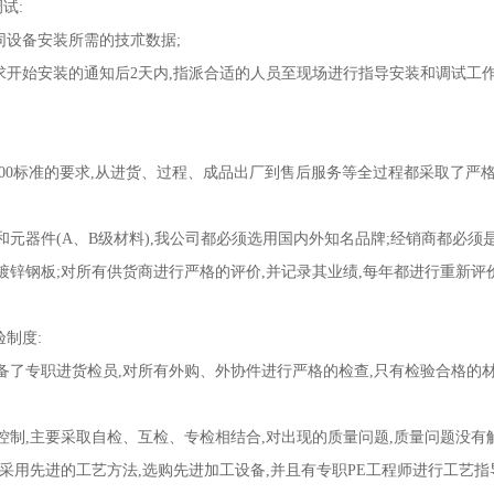
试:
设备安装所需的技朮数据;
开始安装的通知后2天内,指派合适的人员至现场进行指导安装和调试工
:2000标准的要求,从进货、过程、成品出厂到售后服务等全过程都采取了严
器件(A、B级材料),我公司都必须选用国内外知名品牌;经销商都必须
锌钢板;对所有供货商进行严格的评价,并记录其业绩,每年都进行重新评价
验制度:
专职进货检员,对所有外购、外协件进行严格的检查,只有检验合格的
,主要采取自检、互检、专检相结合,对出现的质量问题,质量问题没有
,采用先进的工艺方法,选购先进加工设备,并且有专职PE工程师进行工艺指